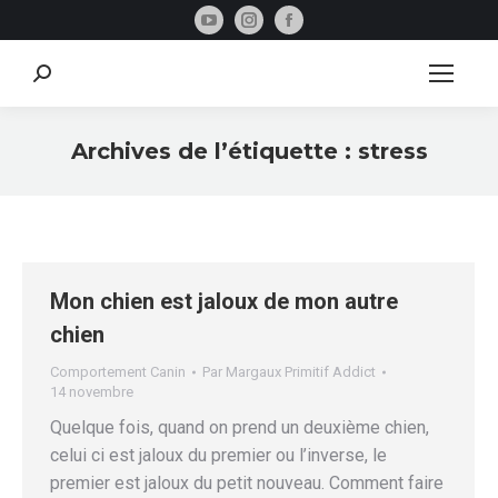
La
La
La
page
page
page
YouTube
Instagram
Facebook
Recherche
:
s'ouvre
s'ouvre
s'ouvre
dans
dans
dans
Archives de l’étiquette :
stress
une
une
une
Vous êtes ici :
nouvelle
nouvelle
nouvelle
fenêtre
fenêtre
fenêtre
Mon chien est jaloux de mon autre
chien
Comportement Canin
Par
Margaux Primitif Addict
14 novembre
Quelque fois, quand on prend un deuxième chien,
celui ci est jaloux du premier ou l’inverse, le
premier est jaloux du petit nouveau. Comment faire