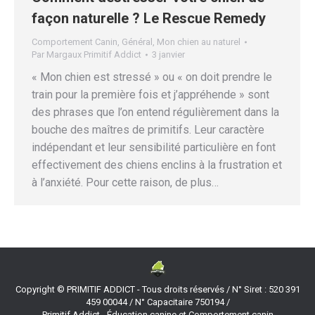
façon naturelle ? Le Rescue Remedy
Comportement Canin
,
Général
,
Mon chien au naturel
Par
Margaux Primitif Addict
3 janvier
« Mon chien est stressé » ou « on doit prendre le
train pour la première fois et j’appréhende » sont
des phrases que l’on entend régulièrement dans la
bouche des maîtres de primitifs. Leur caractère
indépendant et leur sensibilité particulière en font
effectivement des chiens enclins à la frustration et
à l’anxiété. Pour cette raison, de plus…
Copyright © PRIMITIF ADDICT - Tous droits réservés / N° Siret : 520 391
459 00044 / N° Capacitaire 750194 /
Primitif Addict - Éducation canine et Comportement canin