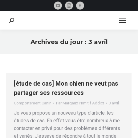
La
La
La
page
page
page
YouTube
Instagram
Facebook
Recherche
:
s'ouvre
s'ouvre
s'ouvre
dans
dans
dans
Archives du jour :
3 avril
une
une
une
Vous êtes ici :
nouvelle
nouvelle
nouvelle
fenêtre
fenêtre
fenêtre
[étude de cas] Mon chien ne veut pas
partager ses ressources
Comportement Canin
Par
Margaux Primitif Addict
3 avril
Je vous propose un nouveau type d’article, les
études de cas. En effet vous être nombreux à me
contacter en privé pour des problèmes différents
et variés. J’essaye de répondre à tout le monde