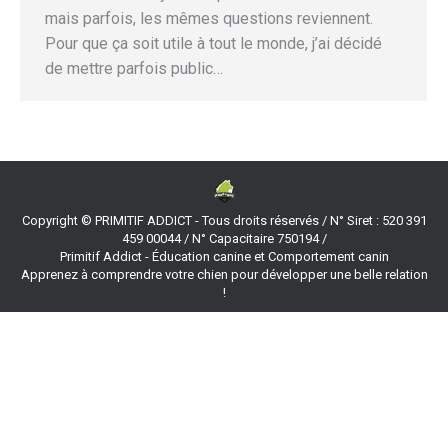
mais parfois, les mêmes questions reviennent.
Pour que ça soit utile à tout le monde, j’ai décidé
de mettre parfois public…
Copyright © PRIMITIF ADDICT - Tous droits réservés / N° Siret : 520 391
459 00044 / N° Capacitaire 750194 /
Primitif Addict - Éducation canine et Comportement canin
Apprenez à comprendre votre chien pour développer une belle relation
!